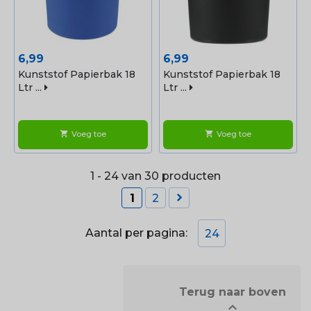
Prijs
Prijs
6,99
6,99
Kunststof Papierbak 18
Kunststof Papierbak 18
Ltr ...
Ltr ...
Voeg toe
Voeg toe
shopping_cart
shopping_cart
1 - 24 van 30 producten

1
2
Aantal per pagina:
24
            Terug naar boven

