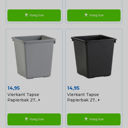
Voeg toe
Voeg toe
shopping_cart
shopping_cart
Prijs
Prijs
14,95
14,95
Vierkant Tapse
Vierkant Tapse
Papierbak 27...
Papierbak 27...
Voeg toe
Voeg toe
shopping_cart
shopping_cart