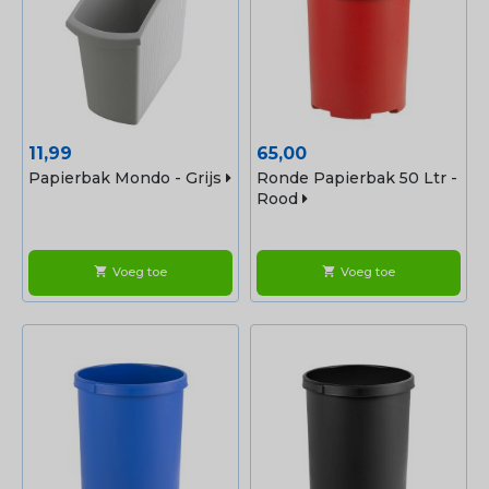
Prijs
Prijs
11,99
65,00
Papierbak Mondo - Grijs
Ronde Papierbak 50 Ltr -
Rood
Voeg toe
Voeg toe
shopping_cart
shopping_cart