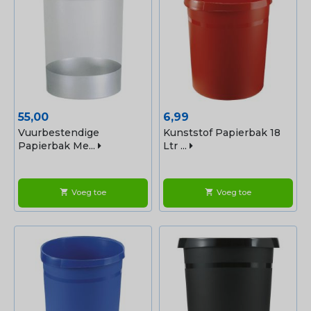
Prijs
Prijs
55,00
6,99
Vuurbestendige
Kunststof Papierbak 18
Papierbak Me...
Ltr ...
Voeg toe
Voeg toe
shopping_cart
shopping_cart