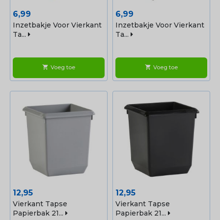
Prijs
Prijs
6,99
6,99
Inzetbakje Voor Vierkant
Inzetbakje Voor Vierkant
Ta...
Ta...
Voeg toe
Voeg toe
shopping_cart
shopping_cart
Prijs
Prijs
12,95
12,95
Vierkant Tapse
Vierkant Tapse
Papierbak 21...
Papierbak 21...