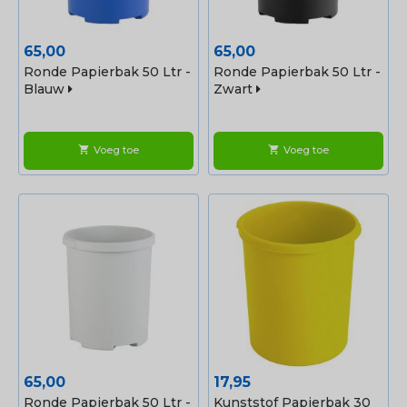
Prijs
Prijs
65,00
65,00
Ronde Papierbak 50 Ltr -
Ronde Papierbak 50 Ltr -
Blauw
Zwart
Voeg toe
Voeg toe
shopping_cart
shopping_cart
Prijs
Prijs
65,00
17,95
Ronde Papierbak 50 Ltr -
Kunststof Papierbak 30