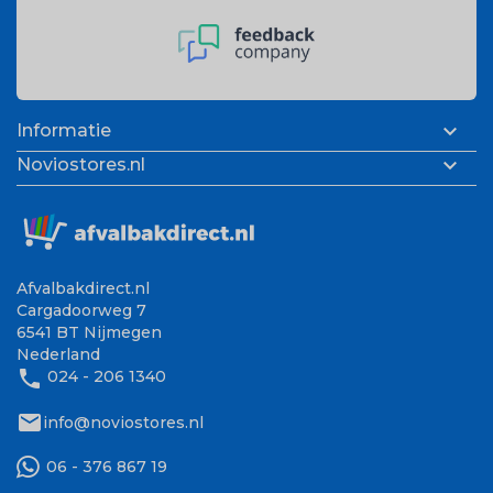

Informatie

Noviostores.nl
Afvalbakdirect.nl
Cargadoorweg 7
6541 BT Nijmegen
Nederland
phone
024 - 206 1340
mail
info@noviostores.nl
06 - 376 867 19