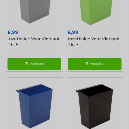
Prijs
Prijs
6,99
6,99
Inzetbakje Voor Vierkant
Inzetbakje Voor Vierkant
Ta...
Ta...
Voeg toe
Voeg toe
shopping_cart
shopping_cart