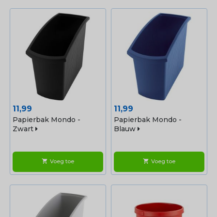
Prijs
Prijs
11,99
11,99
Papierbak Mondo -
Papierbak Mondo -
Zwart
Blauw
Voeg toe
Voeg toe
shopping_cart
shopping_cart