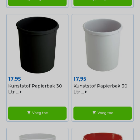
Prijs
Prijs
17,95
17,95
Kunststof Papierbak 30
Kunststof Papierbak 30
Ltr ...
Ltr ...
Voeg toe
Voeg toe
shopping_cart
shopping_cart