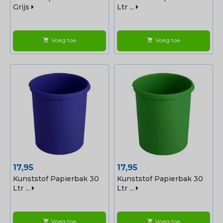
Grijs
Ltr ...
Voeg toe
Voeg toe
shopping_cart
shopping_cart
Prijs
Prijs
17,95
17,95
Kunststof Papierbak 30
Kunststof Papierbak 30
Ltr ...
Ltr ...
Voeg toe
Voeg toe
shopping_cart
shopping_cart