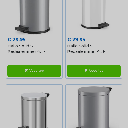
Prijs
Prijs
€ 29,95
€ 29,95
Hailo Solid S
Hailo Solid S
Pedaalemmer 4...
Pedaalemmer 4...
Voeg toe
Voeg toe
shopping_cart
shopping_cart