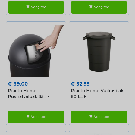
Voeg toe
Voeg toe
shopping_cart
shopping_cart
Prijs
Prijs
€ 69,00
€ 32,95
Practo Home
Practo Home Vuilnisbak
Pushafvalbak 35...
80 L...
Voeg toe
Voeg toe
shopping_cart
shopping_cart