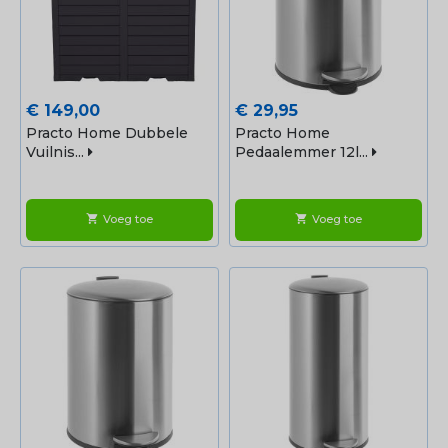
Prijs
Prijs
€ 149,00
€ 29,95
Practo Home Dubbele
Practo Home
Vuilnis...
Pedaalemmer 12l...
Voeg toe
Voeg toe
shopping_cart
shopping_cart