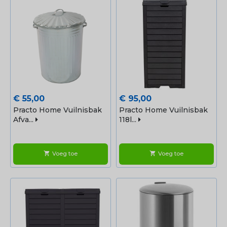
Prijs
Prijs
€ 55,00
€ 95,00
Practo Home Vuilnisbak
Practo Home Vuilnisbak
Afva...
118l...
Voeg toe
Voeg toe
shopping_cart
shopping_cart