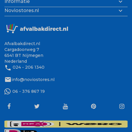

Informatie

Noviostores.nl
Afvalbakdirect.nl
Cargadoorweg 7
6541 BT Nijmegen
Nederland
phone
024 - 206 1340
mail
info@noviostores.nl
06 - 376 867 19