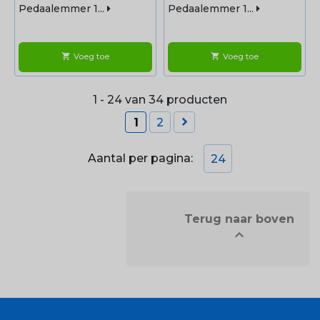
Pedaalemmer 1...
Pedaalemmer 1...
Voeg toe
Voeg toe
shopping_cart
shopping_cart
1 - 24 van 34 producten

1
2
Aantal per pagina:
24
            Terug naar boven

