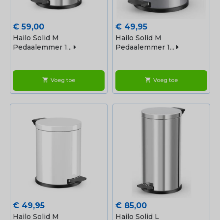
Prijs
Prijs
€ 59,00
€ 49,95
Hailo Solid M
Hailo Solid M
Pedaalemmer 1...
Pedaalemmer 1...
Voeg toe
Voeg toe
shopping_cart
shopping_cart
Prijs
Prijs
€ 49,95
€ 85,00
Hailo Solid M
Hailo Solid L