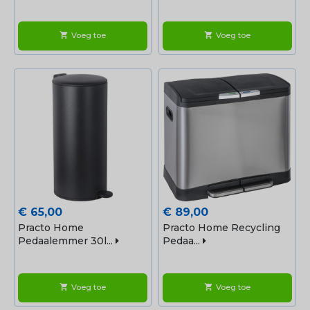
Voeg toe
Voeg toe
shopping_cart
shopping_cart
Prijs
Prijs
€ 65,00
€ 89,00
Practo Home
Practo Home Recycling
Pedaalemmer 30l...
Pedaa...
Voeg toe
Voeg toe
shopping_cart
shopping_cart