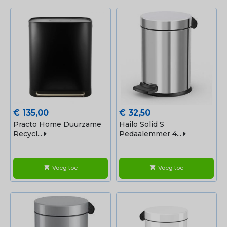
Prijs
Prijs
€ 135,00
€ 32,50
Practo Home Duurzame
Hailo Solid S
Recycl...
Pedaalemmer 4...
Voeg toe
Voeg toe
shopping_cart
shopping_cart