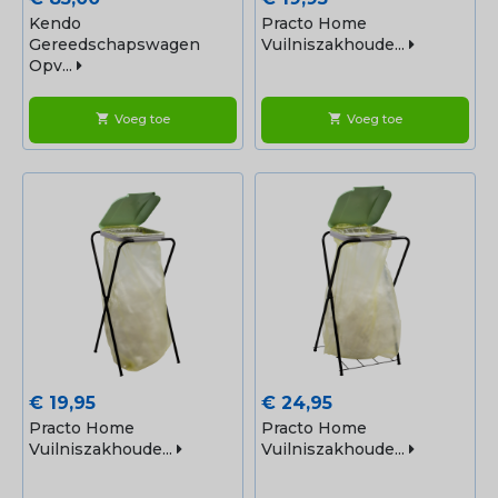
Kendo
Practo Home
Gereedschapswagen
Vuilniszakhoude...
Opv...
Voeg toe
Voeg toe
shopping_cart
shopping_cart
Prijs
Prijs
€ 19,95
€ 24,95
Practo Home
Practo Home
Vuilniszakhoude...
Vuilniszakhoude...