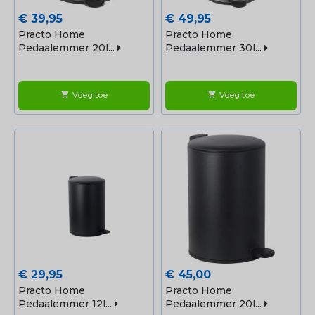
Prijs
Prijs
€ 39,95
€ 49,95
Practo Home
Practo Home
Pedaalemmer 20l...
Pedaalemmer 30l...
Voeg toe
Voeg toe
shopping_cart
shopping_cart
Prijs
Prijs
€ 29,95
€ 45,00
Practo Home
Practo Home
Pedaalemmer 12l...
Pedaalemmer 20l...