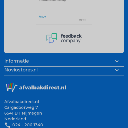

Informatie

Noviostores.nl
Afvalbakdirect.nl
Cargadoorweg 7
6541 BT Nijmegen
Nederland
phone
024 - 206 1340