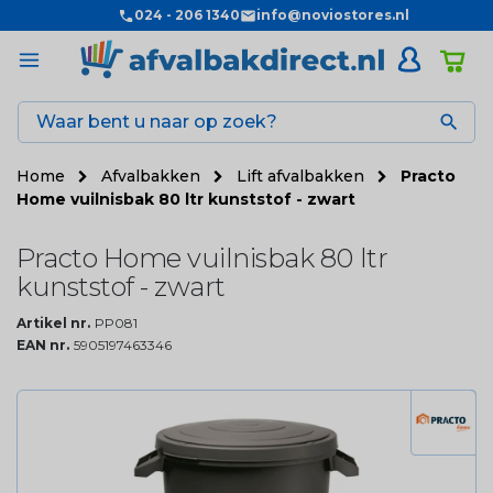
024 - 206 1340
info@noviostores.nl

Home
Afvalbakken
Lift afvalbakken
Practo
Home vuilnisbak 80 ltr kunststof - zwart
Practo Home vuilnisbak 80 ltr
kunststof - zwart
Artikel nr.
PP081
EAN nr.
5905197463346