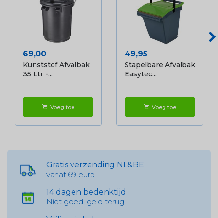
Prijs
Prijs
69,00
49,95
Kunststof Afvalbak
Stapelbare Afvalbak
35 Ltr -...
Easytec...
Voeg toe
Voeg toe
shopping_cart
shopping_cart
Gratis verzending NL&BE
vanaf 69 euro
14 dagen bedenktijd
Niet goed, geld terug