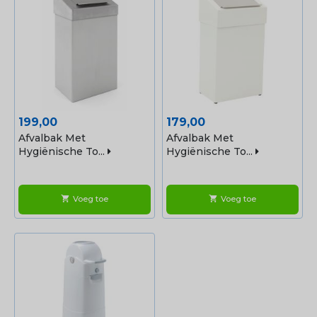
Prijs
Prijs
199,00
179,00
Afvalbak Met
Afvalbak Met
Hygiënische To...
Hygiënische To...
Voeg toe
Voeg toe
shopping_cart
shopping_cart