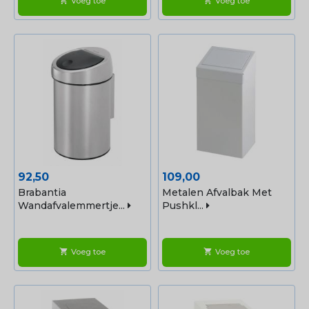
Voeg toe
Voeg toe
shopping_cart
shopping_cart
Prijs
Prijs
92,50
109,00
Brabantia
Metalen Afvalbak Met
Wandafvalemmertje...
Pushkl...
Voeg toe
Voeg toe
shopping_cart
shopping_cart