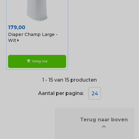
Prijs
179,00
Diaper Champ Large -
Wit
Voeg toe
shopping_cart
1 - 15 van 15 producten
Aantal per pagina:
24
            Terug naar boven

