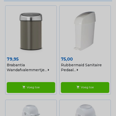
Prijs
Prijs
79,95
75,00
Brabantia
Rubbermaid Sanitaire
Wandafvalemmertje...
Pedaal...
Voeg toe
Voeg toe
shopping_cart
shopping_cart