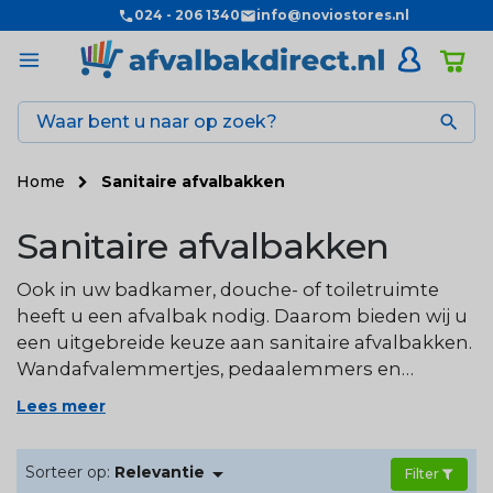
024 - 206 1340
info@noviostores.nl

Home
Sanitaire afvalbakken
Sanitaire afvalbakken
Ook in uw badkamer, douche- of toiletruimte
heeft u een afvalbak nodig. Daarom bieden wij u
een uitgebreide keuze aan sanitaire afvalbakken.
Wandafvalemmertjes, pedaalemmers en
hygiënebakken. Op zoek naar meer producten
Lees meer
om uw sanitaire ruimtes in te richten? Bezoek
onze webshop
www.sanitaircentre.nl
.

Sorteer op:
Relevantie
Filter