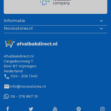

Informatie

Noviostores.nl
Afvalbakdirect.nl
Cargadoorweg 7
6541 BT Nijmegen
Nederland
phone
024 - 206 1340
mail
info@noviostores.nl
06 - 376 867 19