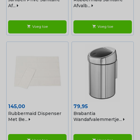
Af...
Afvalb...
Voeg toe
Voeg toe
shopping_cart
shopping_cart
Prijs
Prijs
145,00
79,95
Rubbermaid Dispenser
Brabantia
Met Be...
Wandafvalemmertje...