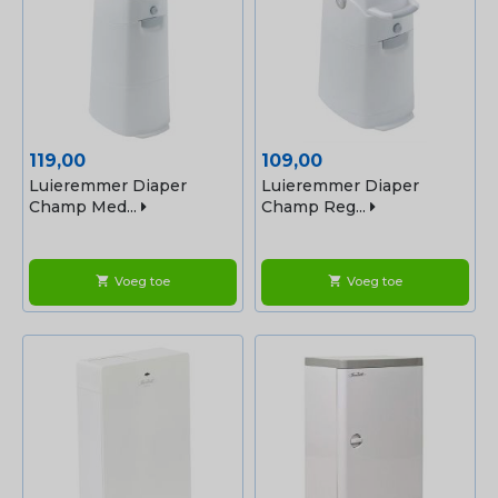
Prijs
Prijs
119,00
109,00
Luieremmer Diaper
Luieremmer Diaper
Champ Med...
Champ Reg...
Voeg toe
Voeg toe
shopping_cart
shopping_cart