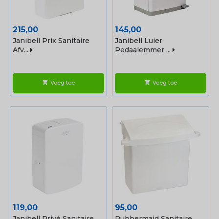
Prijs
Prijs
215,00
145,00
Janibell Prix Sanitaire
Janibell Luier
Afv...
Pedaalemmer ...
Voeg toe
Voeg toe
shopping_cart
shopping_cart
Prijs
Prijs
119,00
95,00
Janibell Privé Sanitaire
Rubbermaid Sanitaire