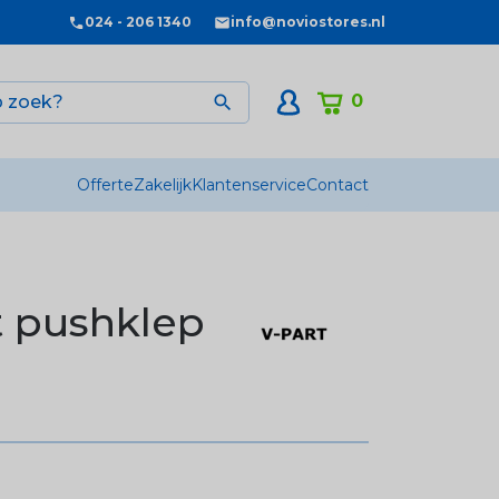
024 - 206 1340
info@noviostores.nl
0

Offerte
Zakelijk
Klantenservice
Contact
t pushklep