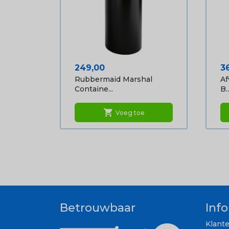
Prijs
Pr
249,00
3
Rubbermaid Marshal
Af
Containe...
B..
shopping_cart
Voeg toe
Betrouwbaar
Inf
Klant