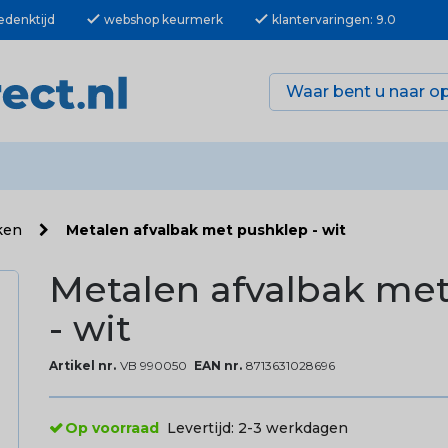
check
check
edenktijd
webshop keurmerk
klantervaringen: 9.0
kken
Metalen afvalbak met pushklep - wit
Metalen afvalbak me
- wit
Artikel nr.
VB 990050
EAN nr.
8713631028696
Op voorraad
Levertijd:
2-3 werkdagen