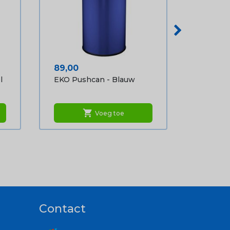
Prijs
89,00
l
EKO Pushcan - Blauw
shopping_cart
Voeg toe
Contact