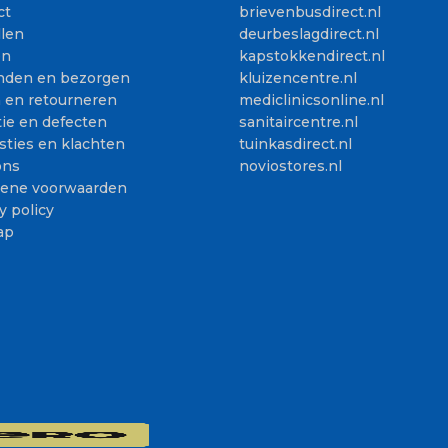
ct
brievenbusdirect.nl
llen
deurbeslagdirect.nl
en
kapstokkendirect.nl
nden en bezorgen
kluizencentre.nl
n en retourneren
mediclinicsonline.nl
ie en defecten
sanitaircentre.nl
sties en klachten
tuinkasdirect.nl
ons
noviostores.nl
ene voorwaarden
y policy
ap