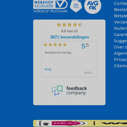
Conta
Beste
Betal
Verze
Ruile
Garant
Sugge
Over 
Algem
Privac
Sitem