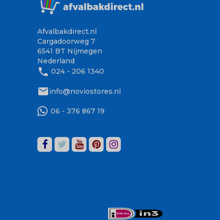
Afvalbakdirect.nl
Cargadoorweg 7
6541 BT Nijmegen
Nederland
phone
024 - 206 1340
mail
info@noviostores.nl
06 - 376 867 19