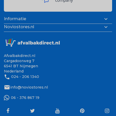

Informatie

Noviostores.nl
Afvalbakdirect.nl
Cargadoorweg 7
6541 BT Nijmegen
Nederland
phone
024 - 206 1340
mail
info@noviostores.nl
06 - 376 867 19