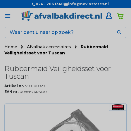
024 - 206 1340
info@noviostores.nl

Home
Afvalbak accessoires
Rubbermaid
Veiligheidsset voor Tuscan
Rubbermaid Veiligheidsset voor
Tuscan
Artikel nr.
VB 000929
EAN nr.
0086876173130