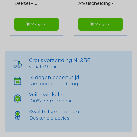
Deksel - ...
Afvalscheiding -...
Voeg toe
Voeg toe
shopping_cart
shopping_cart
Gratis verzending NL&BE
vanaf 69 euro
14 dagen bedenktijd
Niet goed, geld terug
Veilig winkelen
100% betrouwbaar
Kwaliteitsproducten
Deskundig advies