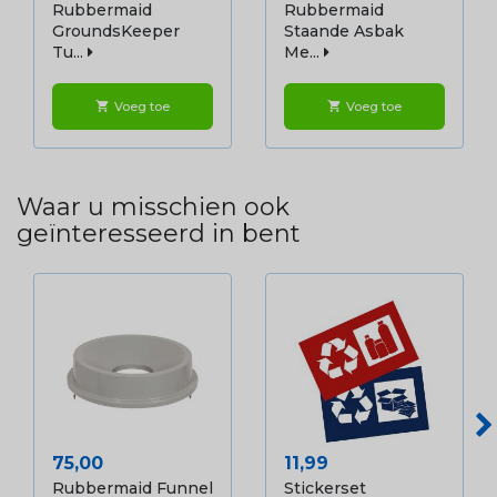
Rubbermaid
Rubbermaid
GroundsKeeper
Staande Asbak
Tu...
Me...
Voeg toe
Voeg toe
shopping_cart
shopping_cart
Waar u misschien ook
geïnteresseerd in bent
Prijs
Prijs
75,00
11,99
Rubbermaid Funnel
Stickerset