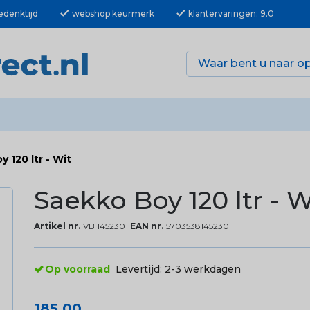
check
check
edenktijd
webshop keurmerk
klantervaringen: 9.0
 120 ltr - Wit
Saekko Boy 120 ltr - W
Artikel nr.
VB 145230
EAN nr.
5703538145230
Op voorraad
Levertijd:
2-3 werkdagen
185,00