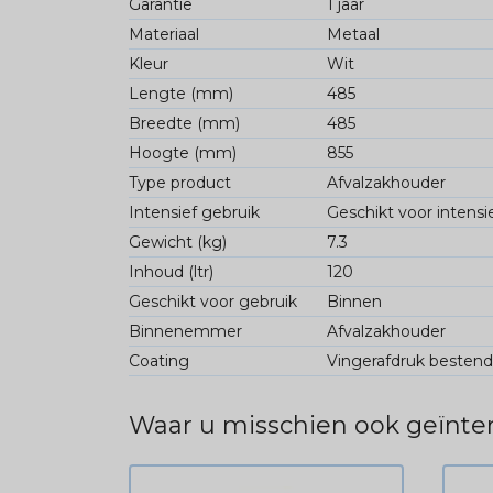
Garantie
1 jaar
Materiaal
Metaal
Kleur
Wit
Lengte (mm)
485
Breedte (mm)
485
Hoogte (mm)
855
Type product
Afvalzakhouder
Intensief gebruik
Geschikt voor intensi
Gewicht (kg)
7.3
Inhoud (ltr)
120
Geschikt voor gebruik
Binnen
Binnenemmer
Afvalzakhouder
Coating
Vingerafdruk bestend
Waar u misschien ook geïnter