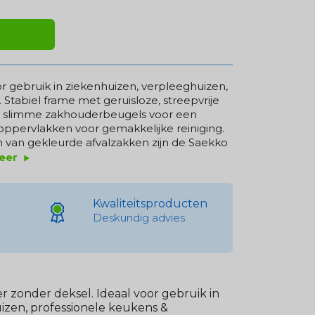
or gebruik in ziekenhuizen, verpleeghuizen,
 Stabiel frame met geruisloze, streepvrije
an slimme zakhouderbeugels voor een
oppervlakken voor gemakkelijke reiniging.
 van gekleurde afvalzakken zijn de Saekko
eer
play_arrow
Kwaliteitsproducten
Deskundig advies
r zonder deksel. Ideaal voor gebruik in
izen, professionele keukens &