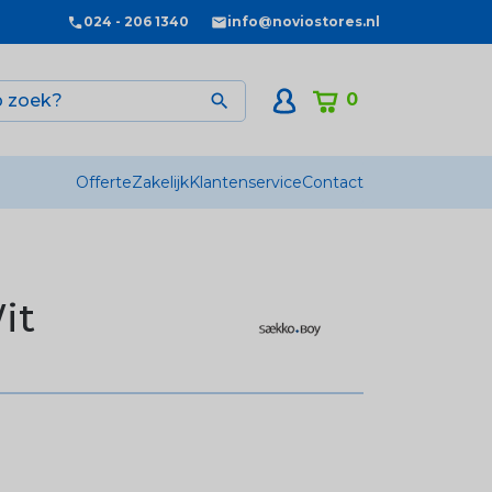
024 - 206 1340
info@noviostores.nl
0

Offerte
Zakelijk
Klantenservice
Contact
it