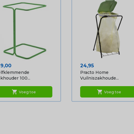
ijs
Prijs
99,00
24,95
elfklemmende
Practo Home
khouder 100...
Vuilniszakhoude...
shopping_cart
shopping_cart
Voeg toe
Voeg toe