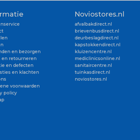
ormatie
Noviostores.nl
enservice
afvalbakdirect.nl
ct
brievenbusdirect.nl
llen
deurbeslagdirect.nl
en
kapstokkendirect.nl
nden en bezorgen
kluizencentre.nl
n en retourneren
mediclinicsonline.nl
ie en defecten
sanitaircentre.nl
sties en klachten
tuinkasdirect.nl
ons
noviostores.nl
ene voorwaarden
y policy
ap