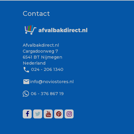
Contact
Afvalbakdirect.nl
Cargadoorweg 7
6541 BT Nijmegen
Nederland
phone
024 - 206 1340
mail
info@noviostores.nl
06 - 376 867 19