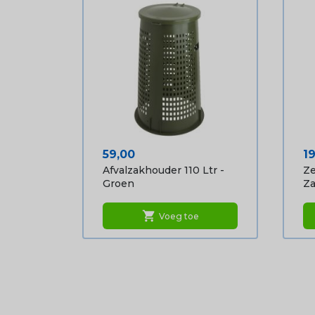
Prijs
Pr
59,00
1
Afvalzakhouder 110 Ltr -
Z
Groen
Za
shopping_cart
Voeg toe