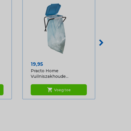
Prijs
19,95
Practo Home
Vuilniszakhoude...
shopping_cart
Voeg toe