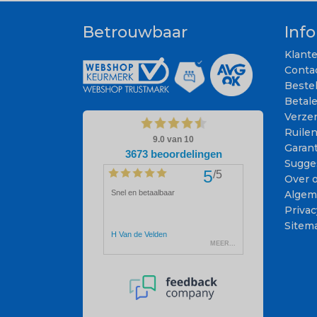
Betrouwbaar
Inf
Klant
Conta
Beste
Betal
Verze
Ruile
Garant
Sugge
Over 
Algem
Privac
Sitem