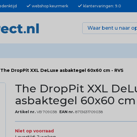
check
check
edenktijd
webshop keurmerk
klantervaringen: 9.0
The DropPit XXL DeLuxe asbaktegel 60x60 cm - RVS
The DropPit XXL DeL
asbaktegel 60x60 cm
Artikel nr.
VB 709038
EAN nr.
8713631709038
Niet op voorraad