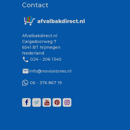
Contact
Afvalbakdirect.nl
Cargadoorweg 7
6541 BT Nijmegen
Nederland
phone
024 - 206 1340
mail
info@noviostores.nl
06 - 376 867 19