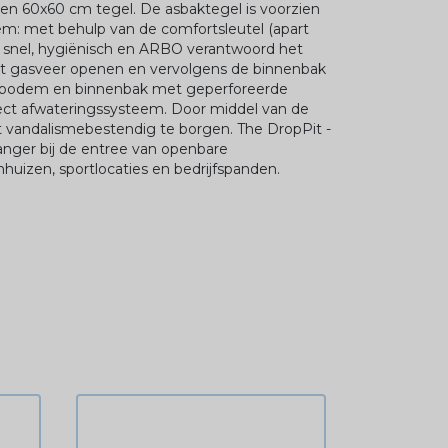
en 60x60 cm tegel. De asbaktegel is voorzien
em: met behulp van de comfortsleutel (apart
k, snel, hygiënisch en ARBO verantwoord het
et gasveer openen en vervolgens de binnenbak
 bodem en binnenbak met geperforeerde
ct afwateringssysteem. Door middel van de
 vandalismebestendig te borgen. The DropPit -
anger bij de entree van openbare
nhuizen, sportlocaties en bedrijfspanden.