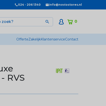
024 - 206 1340
info@noviostores.nl
0

Offerte
Zakelijk
Klantenservice
Contact
uxe
 - RVS