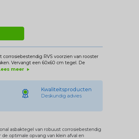
st corrosiebestendig RVS voorzien van rooster
euken. Vervangt een 60x60 cm tegel. De
Lees meer
play_arrow
Kwaliteitsproducten
Deskundig advies
sional asbaktegel van robuust corrosiebestendig
 de optimale opvang van klein afval en