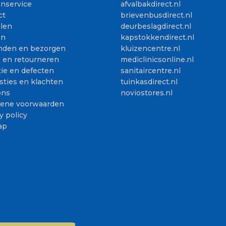
enservice
afvalbakdirect.nl
ct
brievenbusdirect.nl
llen
deurbeslagdirect.nl
en
kapstokkendirect.nl
nden en bezorgen
kluizencentre.nl
n en retourneren
mediclinicsonline.nl
ie en defecten
sanitaircentre.nl
sties en klachten
tuinkasdirect.nl
ons
noviostores.nl
ene voorwaarden
y policy
ap