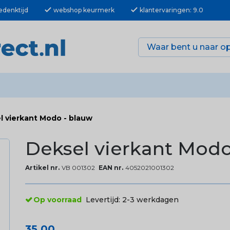
check
check
edenktijd
webshop keurmerk
klantervaringen: 9.0
l vierkant Modo - blauw
Deksel vierkant Modo
Artikel nr.
VB 001302
EAN nr.
4052021001302
Op voorraad
Levertijd:
2-3 werkdagen
35,00