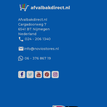
Afvalbakdirect.nl
Cargadoorweg 7
6541 BT Nijmegen
Nederland
phone
024 - 206 1340
mail
info@noviostores.nl
06 - 376 867 19