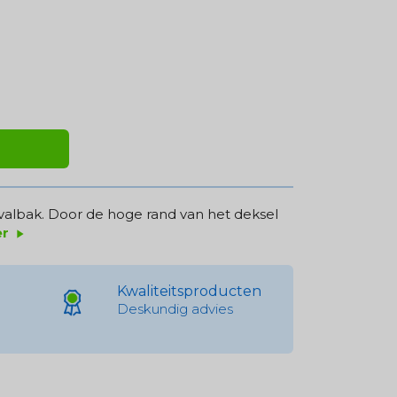
valbak. Door de hoge rand van het deksel
er
play_arrow
Kwaliteitsproducten
Deskundig advies