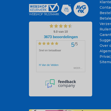
Klant
Conta
Beste
Betal
Verze
Ruile
Garant
Sugge
Over 
Algem
Privac
Sitem