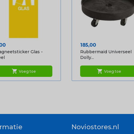
ijs
Prijs
,00
185,00
gneetsticker Glas -
Rubbermaid Universeel
el
Dolly...
shopping_cart
shopping_cart
Voeg toe
Voeg toe
ormatie
Noviostores.nl