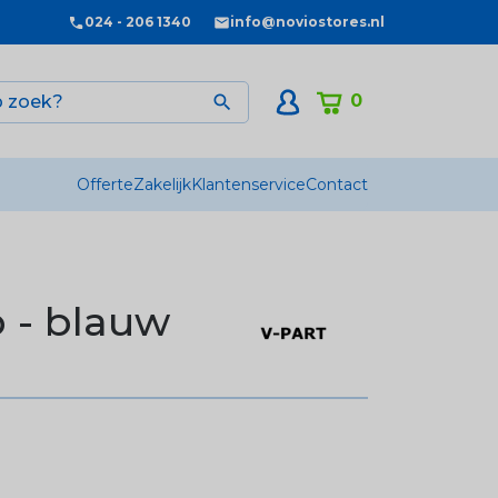
024 - 206 1340
info@noviostores.nl
0

Offerte
Zakelijk
Klantenservice
Contact
 - blauw