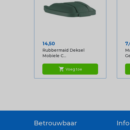
Prijs
Pr
14,50
7
Rubbermaid Deksel
Ma
Mobiele C...
Ge
shopping_cart
Voeg toe
Betrouwbaar
Inf