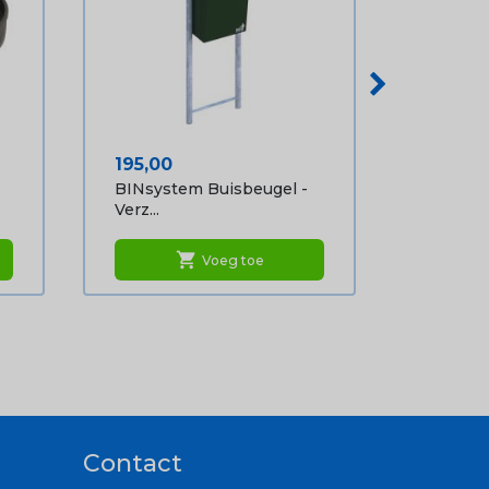
Prijs
195,00
BINsystem Buisbeugel -
Verz...
shopping_cart
Voeg toe
Contact