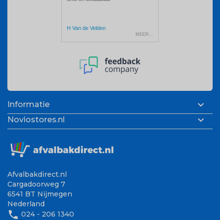

Informatie

Noviostores.nl
Afvalbakdirect.nl
Cargadoorweg 7
6541 BT Nijmegen
Nederland
phone
024 - 206 1340