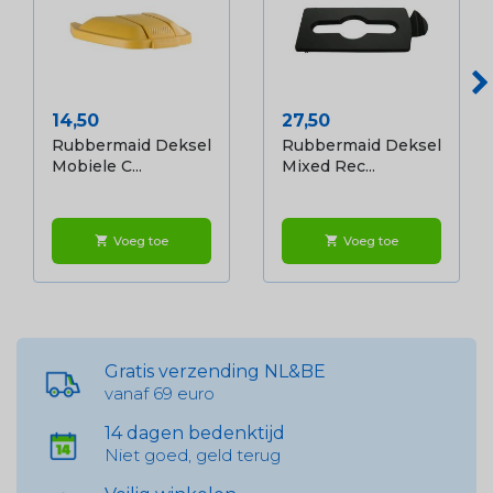
Prijs
Prijs
14,50
27,50
Rubbermaid Deksel
Rubbermaid Deksel
Mobiele C...
Mixed Rec...
Voeg toe
Voeg toe
shopping_cart
shopping_cart
Gratis verzending NL&BE
vanaf 69 euro
14 dagen bedenktijd
Niet goed, geld terug