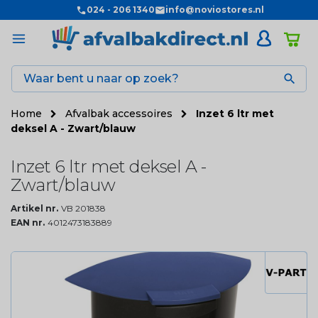
024 - 206 1340
info@noviostores.nl

Home
Afvalbak accessoires
Inzet 6 ltr met
deksel A - Zwart/blauw
Inzet 6 ltr met deksel A -
Zwart/blauw
Artikel nr.
VB 201838
EAN nr.
4012473183889