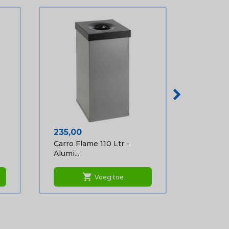
Prijs
235,00
Carro Flame 110 Ltr -
Alumi...
shopping_cart
Voeg toe