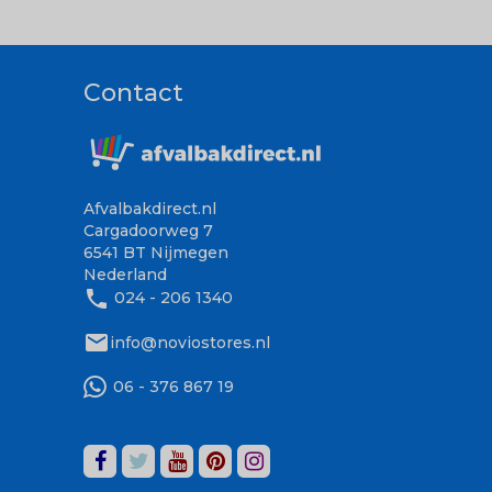
Contact
Afvalbakdirect.nl
Cargadoorweg 7
6541 BT Nijmegen
Nederland
phone
024 - 206 1340
mail
info@noviostores.nl
06 - 376 867 19