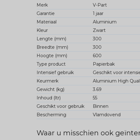
Merk
V-Part
Garantie
1 jaar
Materiaal
Aluminium
Kleur
Zwart
Lengte (mm)
300
Breedte (mm)
300
Hoogte (mm)
600
Type product
Papierbak
Intensief gebruik
Geschikt voor intensi
Keurmerk
Aluminium High Qual
Gewicht (kg)
3.69
Inhoud (ltr)
55
Geschikt voor gebruik
Binnen
Bescherming
Vlamdovend
Waar u misschien ook geïnter