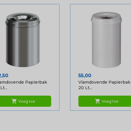
ijs
Prijs
2,50
55,00
amdovende Papierbak
Vlamdovende Papierbak
Lt...
20 Lt...
shopping_cart
shopping_cart
Voeg toe
Voeg toe