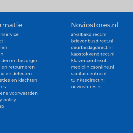
ormatie
Noviostores.nl
enservice
afvalbakdirect.nl
ct
brievenbusdirect.nl
llen
deurbeslagdirect.nl
en
kapstokkendirect.nl
nden en bezorgen
kluizencentre.nl
n en retourneren
mediclinicsonline.nl
ie en defecten
sanitaircentre.nl
sties en klachten
tuinkasdirect.nl
ons
noviostores.nl
ene voorwaarden
y policy
ap