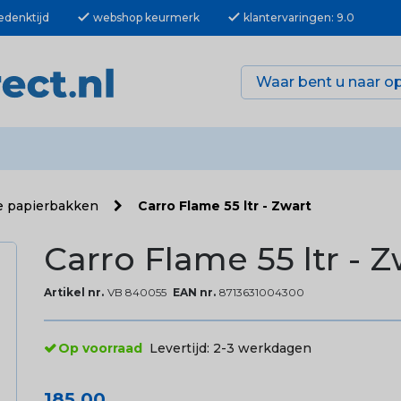
check
check
edenktijd
webshop keurmerk
klantervaringen: 9.0
e papierbakken
Carro Flame 55 ltr - Zwart
Carro Flame 55 ltr - 
Artikel nr.
VB 840055
EAN nr.
8713631004300
Op voorraad
Levertijd:
2-3 werkdagen
185,00