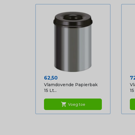
Prijs
Pr
62,50
7
Vlamdovende Papierbak
Vl
15 Lt...
15 
shopping_cart
Voeg toe