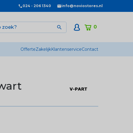
024 - 206 1340
info@noviostores.nl
0

Offerte
Zakelijk
Klantenservice
Contact
Zwart