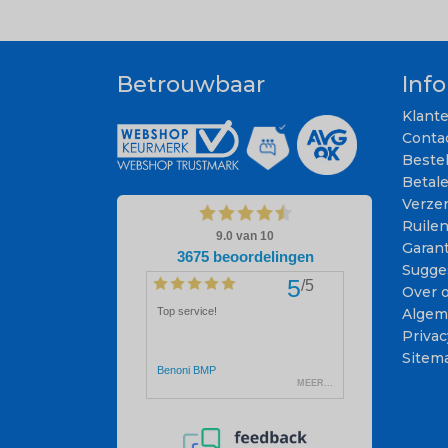
Betrouwbaar
Inf
Klant
Conta
Beste
Betal
Verze
Ruile
Garant
Sugge
Over 
Algem
Privac
Sitem