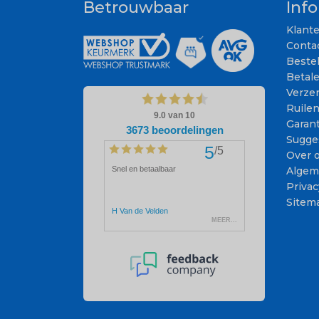
Betrouwbaar
Inf
Klant
Conta
Beste
Betal
Verze
Ruile
Garant
Sugge
Over 
Algem
Privac
Sitem