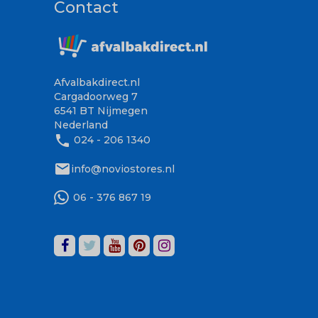
Contact
Afvalbakdirect.nl
Cargadoorweg 7
6541 BT Nijmegen
Nederland
phone
024 - 206 1340
mail
info@noviostores.nl
06 - 376 867 19