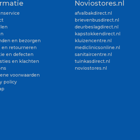
ormatie
Noviostores.nl
enservice
afvalbakdirect.nl
ct
brievenbusdirect.nl
llen
deurbeslagdirect.nl
en
kapstokkendirect.nl
nden en bezorgen
kluizencentre.nl
n en retourneren
mediclinicsonline.nl
ie en defecten
sanitaircentre.nl
sties en klachten
tuinkasdirect.nl
ons
noviostores.nl
ene voorwaarden
y policy
ap