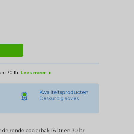
en 30 ltr.
Lees meer
play_arrow
Kwaliteitsproducten
Deskundig advies
 de ronde papierbak 18 ltr en 30 ltr.