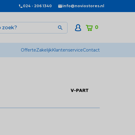
024 - 206 1340
info@noviostores.nl
0

Offerte
Zakelijk
Klantenservice
Contact