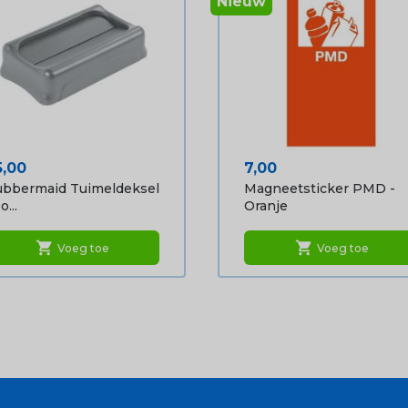
Nieuw
ijs
Prijs
5,00
7,00
bbermaid Tuimeldeksel
Magneetsticker PMD -
o...
Oranje
shopping_cart
shopping_cart
Voeg toe
Voeg toe