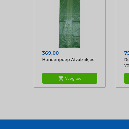
Prijs
Pr
369,00
7
Hondenpoep Afvalzakjes
Ru
Vo
shopping_cart
Voeg toe