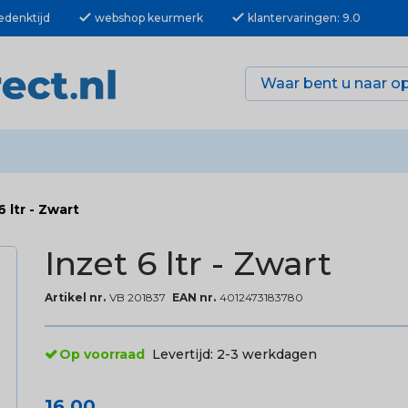
check
check
edenktijd
webshop keurmerk
klantervaringen: 9.0
6 ltr - Zwart
Inzet 6 ltr - Zwart
Artikel nr.
VB 201837
EAN nr.
4012473183780
Op voorraad
Levertijd:
2-3 werkdagen
16,00