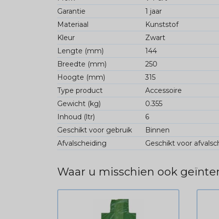
Garantie
1 jaar
Materiaal
Kunststof
Kleur
Zwart
Lengte (mm)
144
Breedte (mm)
250
Hoogte (mm)
315
Type product
Accessoire
Gewicht (kg)
0.355
Inhoud (ltr)
6
Geschikt voor gebruik
Binnen
Afvalscheiding
Geschikt voor afvalsc
Waar u misschien ook geïnter