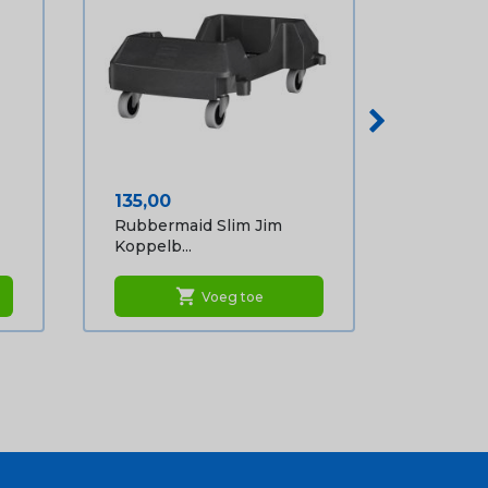
Prijs
135,00
Rubbermaid Slim Jim
Koppelb...
shopping_cart
Voeg toe