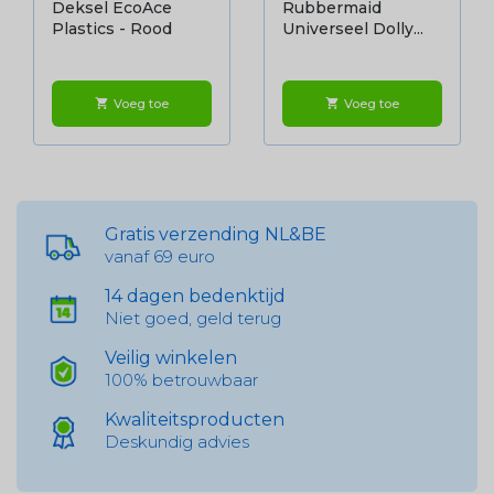
Deksel EcoAce
Rubbermaid
Plastics - Rood
Universeel Dolly...
Voeg toe
Voeg toe
shopping_cart
shopping_cart
Gratis verzending NL&BE
vanaf 69 euro
14 dagen bedenktijd
Niet goed, geld terug
Veilig winkelen
100% betrouwbaar
Kwaliteitsproducten
Deskundig advies