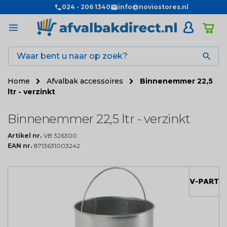
024 - 206 1340
info@noviostores.nl

Home
Afvalbak accessoires
Binnenemmer 22,5
ltr - verzinkt
Binnenemmer 22,5 ltr - verzinkt
Artikel nr.
VB 326300
EAN nr.
8713631003242