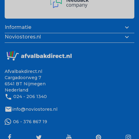

Informatie

Noviostores.nl
Afvalbakdirect.nl
Cargadoorweg 7
6541 BT Nijmegen
Nederland
phone
024 - 206 1340
mail
info@noviostores.nl
06 - 376 867 19