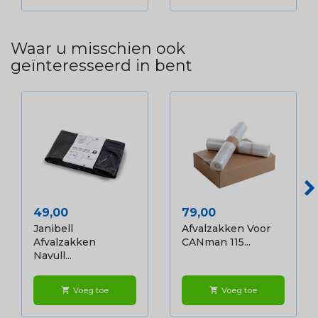
Waar u misschien ook
geïnteresseerd in bent
Prijs
Prijs
49,00
79,00
Janibell
Afvalzakken Voor
Afvalzakken
CANman 115...
Navull...
Voeg toe
Voeg toe
shopping_cart
shopping_cart