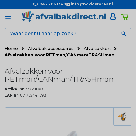
024 - 206 1340
info@noviostores.nl

Home
Afvalbak accessoires
Afvalzakken
Afvalzakken voor PETman/CANman/TRASHman
Afvalzakken voor
PETman/CANman/TRASHman
Artikel nr.
VB 411793
EAN nr.
8717624411793