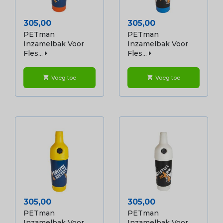
Prijs
Prijs
305,00
305,00
PETman
PETman
Inzamelbak Voor
Inzamelbak Voor
Fles...
Fles...
Voeg toe
Voeg toe
shopping_cart
shopping_cart
Prijs
Prijs
305,00
305,00
PETman
PETman
Inzamelbak Voor
Inzamelbak Voor