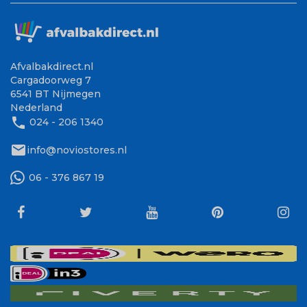
Afvalbakdirect.nl
Cargadoorweg 7
6541 BT Nijmegen
Nederland
phone
024 - 206 1340
mail
info@noviostores.nl
06 - 376 867 19