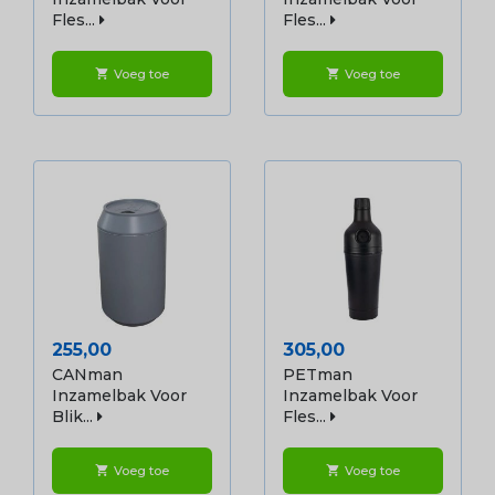
Fles...
Fles...
Voeg toe
Voeg toe
shopping_cart
shopping_cart
Prijs
Prijs
255,00
305,00
CANman
PETman
Inzamelbak Voor
Inzamelbak Voor
Blik...
Fles...
Voeg toe
Voeg toe
shopping_cart
shopping_cart