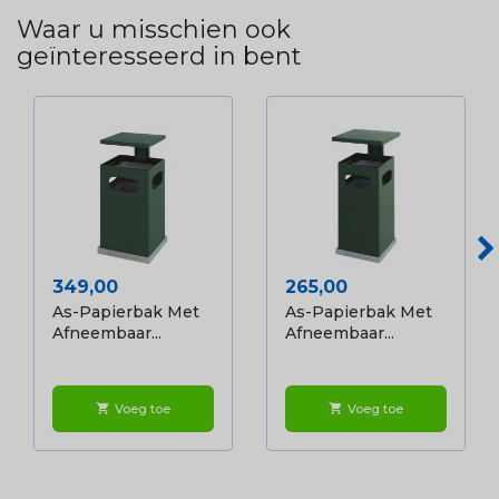
Waar u misschien ook
geïnteresseerd in bent
Prijs
Prijs
349,00
265,00
As-Papierbak Met
As-Papierbak Met
Afneembaar...
Afneembaar...
Voeg toe
Voeg toe
shopping_cart
shopping_cart