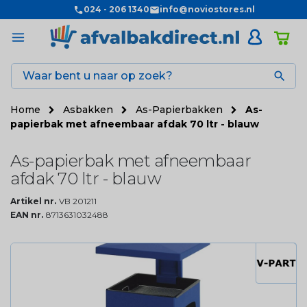
024 - 206 1340
info@noviostores.nl

Home
Asbakken
As-Papierbakken
As-
papierbak met afneembaar afdak 70 ltr - blauw
As-papierbak met afneembaar
afdak 70 ltr - blauw
Artikel nr.
VB 201211
EAN nr.
8713631032488