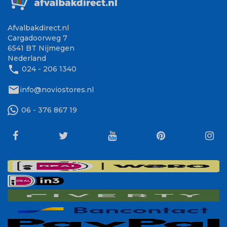
Afvalbakdirect.nl
Cargadoorweg 7
6541 BT Nijmegen
Nederland
phone
024 - 206 1340
mail
info@noviostores.nl
06 - 376 867 19