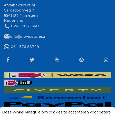
Afvalbakdirect.nl
Cargadoorweg 7
6541 BT Nijmegen
Nederland
phone
024 - 206 1340
mail
info@noviostores.nl
06 - 376 867 19
Deze winkel vraagt je om cookies te accepteren voor betere