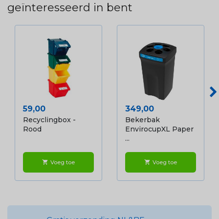
geïnteresseerd in bent
Prijs
Prijs
59,00
349,00
Recyclingbox -
Bekerbak
Rood
EnvirocupXL Paper
...
Voeg toe
Voeg toe
shopping_cart
shopping_cart