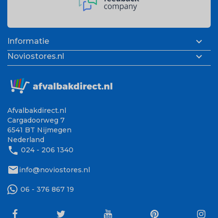

Informatie

Noviostores.nl
Afvalbakdirect.nl
Cargadoorweg 7
6541 BT Nijmegen
Nederland
phone
024 - 206 1340
mail
info@noviostores.nl
06 - 376 867 19