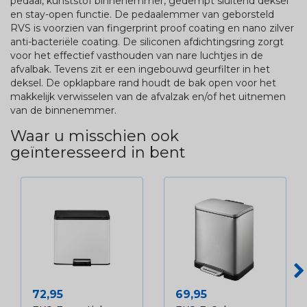
pedaal, kunststof binnenemmer, gedempt sluitend deksel
en stay-open functie. De pedaalemmer van geborsteld
RVS is voorzien van fingerprint proof coating en nano zilver
anti-bacteriële coating. De siliconen afdichtingsring zorgt
voor het effectief vasthouden van nare luchtjes in de
afvalbak. Tevens zit er een ingebouwd geurfilter in het
deksel. De opklapbare rand houdt de bak open voor het
makkelijk verwisselen van de afvalzak en/of het uitnemen
van de binnenemmer.
Waar u misschien ook
geïnteresseerd in bent
Prijs
Prijs
72,95
69,95