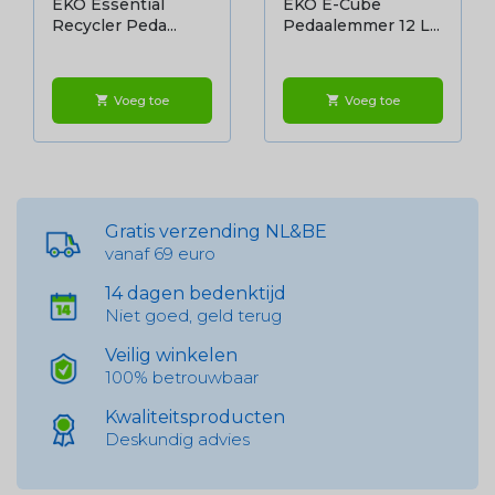
EKO Essential
EKO E-Cube
Recycler Peda...
Pedaalemmer 12 L...
Voeg toe
Voeg toe
shopping_cart
shopping_cart
Gratis verzending NL&BE
vanaf 69 euro
14 dagen bedenktijd
Niet goed, geld terug
Veilig winkelen
100% betrouwbaar
Kwaliteitsproducten
Deskundig advies