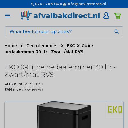
024 - 206 1340
info@noviostores.nl

Home
Pedaalemmers
EKO X-Cube
pedaalemmer 30 ltr - Zwart/Mat RVS
EKO X-Cube pedaalemmer 30 ltr -
Zwart/Mat RVS
Artikel nr.
VB 936830
EAN nr.
8713631189793