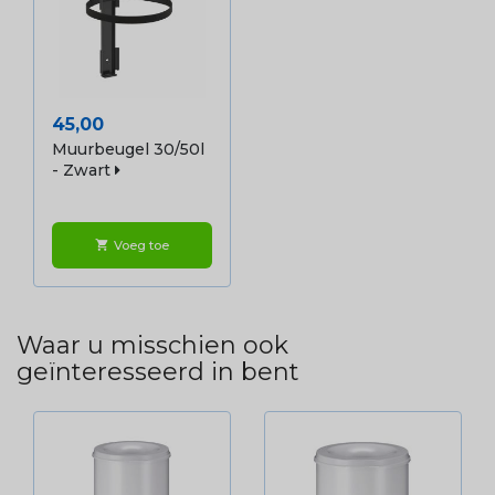
Prijs
45,00
Muurbeugel 30/50l
- Zwart
Voeg toe
shopping_cart
Waar u misschien ook
geïnteresseerd in bent