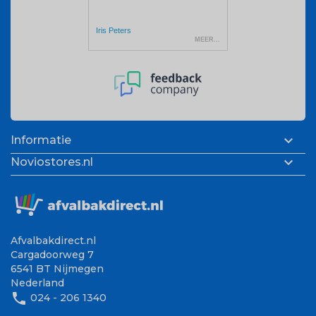

Informatie

Noviostores.nl
Afvalbakdirect.nl
Cargadoorweg 7
6541 BT Nijmegen
Nederland
phone
024 - 206 1340