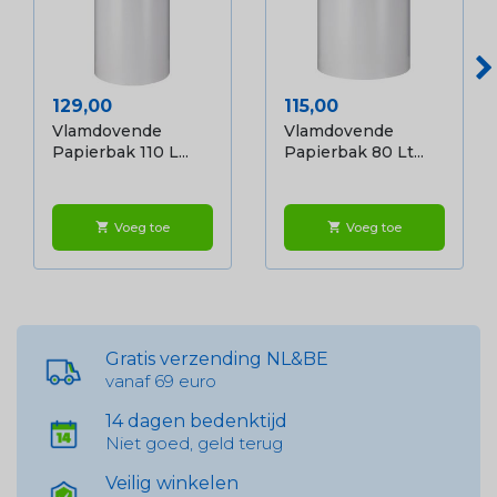
Prijs
Prijs
129,00
115,00
Vlamdovende
Vlamdovende
Papierbak 110 L...
Papierbak 80 Lt...
Voeg toe
Voeg toe
shopping_cart
shopping_cart
Gratis verzending NL&BE
vanaf 69 euro
14 dagen bedenktijd
Niet goed, geld terug
Veilig winkelen